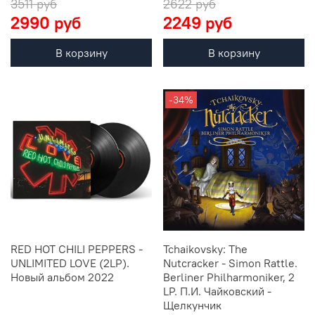
3511 руб
2622 руб
2990 руб
2249 руб
В корзину
В корзину
-34%
RED HOT CHILI PEPPERS -
Tchaikovsky: The
UNLIMITED LOVE (2LP).
Nutcracker - Simon Rattle.
Новый альбом 2022
Berliner Philharmoniker, 2
LP. П.И. Чайковский -
Щелкунчик