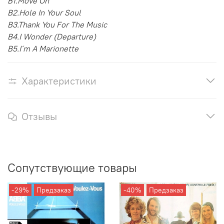
B1.Move On
B2.Hole In Your Soul
B3.Thank You For The Music
B4.I Wonder (Departure)
B5.I´m A Marionette
Характеристики
Отзывы
Сопутствующие товары
-29%
Предзаказ
-40%
Предзаказ