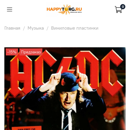
0
Главная
Музыка
Виниловые пластинки
-15%
Предзаказ