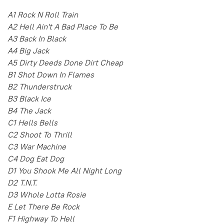
A1 Rock N Roll Train
A2 Hell Ain't A Bad Place To Be
A3 Back In Black
A4 Big Jack
A5 Dirty Deeds Done Dirt Cheap
B1 Shot Down In Flames
B2 Thunderstruck
B3 Black Ice
B4 The Jack
C1 Hells Bells
C2 Shoot To Thrill
C3 War Machine
C4 Dog Eat Dog
D1 You Shook Me All Night Long
D2 T.N.T.
D3 Whole Lotta Rosie
E Let There Be Rock
F1 Highway To Hell