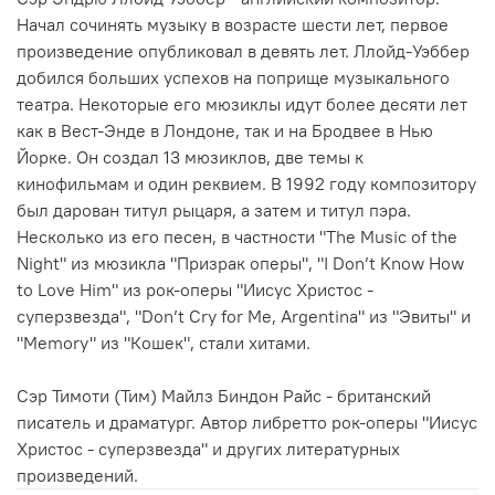
Начал сочинять музыку в возрасте шести лет, первое
произведение опубликовал в девять лет. Ллойд-Уэббер
добился больших успехов на поприще музыкального
театра. Некоторые его мюзиклы идут более десяти лет
как в Вест-Энде в Лондоне, так и на Бродвее в Нью
Йорке. Он создал 13 мюзиклов, две темы к
кинофильмам и один реквием. В 1992 году композитору
был дарован титул рыцаря, а затем и титул пэра.
Несколько из его песен, в частности "The Music of the
Night" из мюзикла "Призрак оперы", "I Don’t Know How
to Love Him" из рок-оперы "Иисус Христос -
суперзвезда", "Don’t Cry for Me, Argentina" из "Эвиты" и
"Memory" из "Кошек", стали хитами.
Сэр Тимоти (Тим) Майлз Биндон Райс - британский
писатель и драматург. Автор либретто рок-оперы "Иисус
Христос - суперзвезда" и других литературных
произведений.