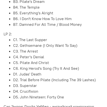
B3. Pilate's Dream
B4. The Temple
B5. Everything's Alright
B6. I Don't Know How To Love Him
B7. Damned For All Time / Blood Money
LP 2:
C1. The Last Supper
C2. Gethsemane (I Only Want To Say)
C3. The Arrest
C4. Peter's Denial
C5. Pilate And Christ
C6. King Herod's Song (Try It And See)
D1. Judas' Death
D2. Trial Before Pilate (Including The 39 Lashes)
D3. Superstar
D4. Crucifixion
D5. John Nineteen: Forty One
Сэр Эндрю Ллойд Уэббер - английский композитор.