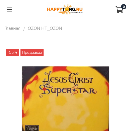
0
Главная
OZON HT_OZON
-55%
Предзаказ