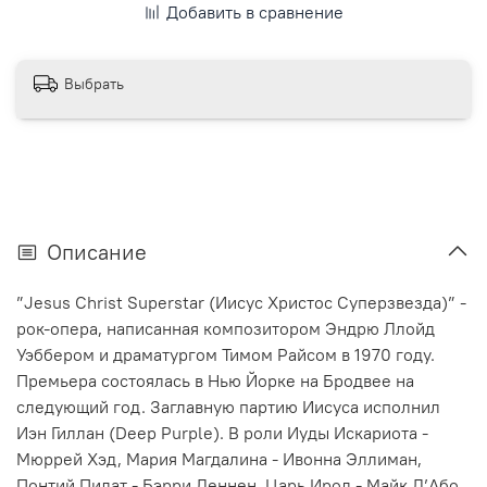
Добавить в сравнение
Выбрать
Описание
”Jesus Christ Superstar (Иисус Христос Суперзвезда)” -
рок-опера, написанная композитором Эндрю Ллойд
Уэббером и драматургом Тимом Райсом в 1970 году.
Премьера состоялась в Нью Йорке на Бродвее на
следующий год. Заглавную партию Иисуса исполнил
Иэн Гиллан (Deep Purple). В роли Иуды Искариота -
Мюррей Хэд, Мария Магдалина - Ивонна Эллиман,
Понтий Пилат - Бэрри Деннен, Царь Ирод - Майк Д’Або