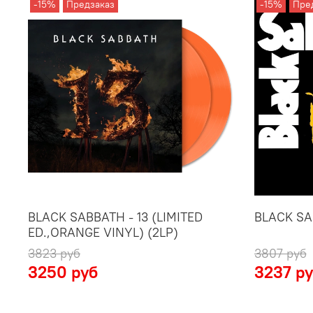
-15%
Предзаказ
-15%
Пре
BLACK SABBATH - 13 (LIMITED
BLACK SAB
ED.,ORANGE VINYL) (2LP)
3823 руб
3807 руб
3250 руб
3237 р