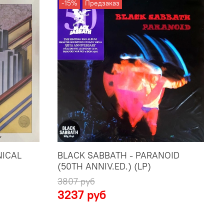
-15%
Предзаказ
NICAL
BLACK SABBATH - PARANOID
B
(50TH ANNIV.ED.) (LP)
(
3807 руб
3
3237 руб