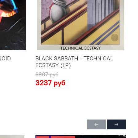
NOID
BLACK SABBATH - TECHNICAL
B
ECSTASY (LP)
3807 руб
3
3237 руб