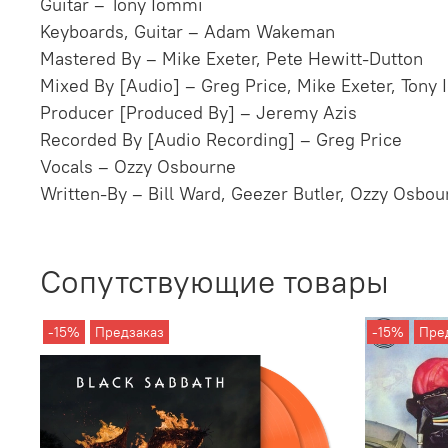
Guitar – Tony Iommi
Keyboards, Guitar – Adam Wakeman
Mastered By – Mike Exeter, Pete Hewitt-Dutton
Mixed By [Audio] – Greg Price, Mike Exeter, Tony
Producer [Produced By] – Jeremy Azis
Recorded By [Audio Recording] – Greg Price
Vocals – Ozzy Osbourne
Written-By – Bill Ward, Geezer Butler, Ozzy Osbo
Сопутствующие товары
-15%
Предзаказ
-15%
Пре