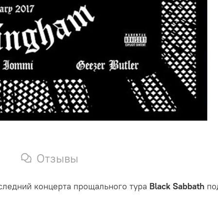
Отзывы
оследний концерта прощального тура
Black Sabbath
по