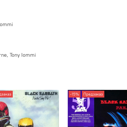
 Iommi
urne, Tony Iommi
дзаказ
-15%
Предзаказ