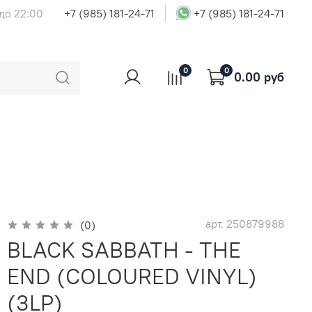
 до 22:00
+7 (985) 181-24-71
+7 (985) 181-24-71
0
0
0.00 руб
арт.
250879988
(0)
BLACK SABBATH - THE
END (COLOURED VINYL)
(3LP)