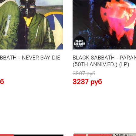
BBATH - NEVER SAY DIE
BLACK SABBATH - PARA
(50TH ANNIV.ED.) (LP)
3807 руб
уб
3237 руб