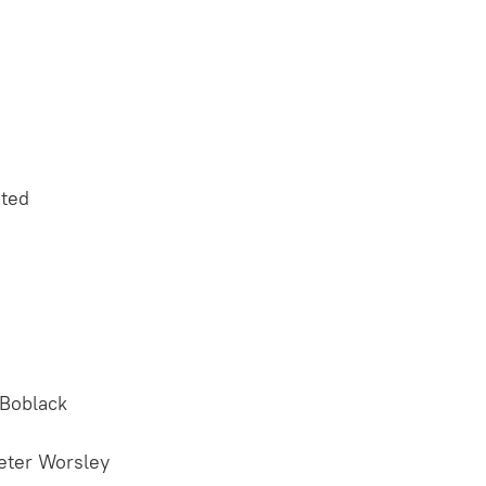
ited
 Boblack
eter Worsley