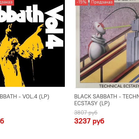
дзаказ
-15%
Предзаказ
BATH - VOL.4 (LP)
BLACK SABBATH - TECH
ECSTASY (LP)
3807 руб
уб
3237 руб