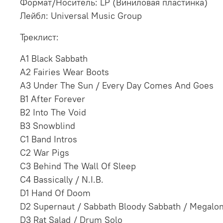
Формат/Носитель: LP (Виниловая пластинка)
Лейбл: Universal Music Group
Треклист:
A1 Black Sabbath
A2 Fairies Wear Boots
A3 Under The Sun / Every Day Comes And Goes
B1 After Forever
B2 Into The Void
B3 Snowblind
C1 Band Intros
C2 War Pigs
C3 Behind The Wall Of Sleep
C4 Bassically / N.I.B.
D1 Hand Of Doom
D2 Supernaut / Sabbath Bloody Sabbath / Megalo
D3 Rat Salad / Drum Solo