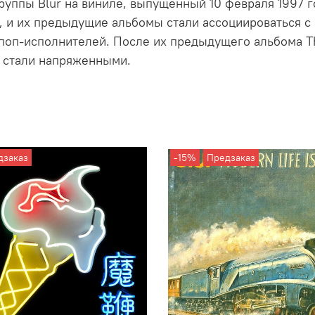
группы Blur на виниле, выпущенный 10 февраля 1997 г
 и их предыдущие альбомы стали ассоциироваться с б
поп-исполнителей. После их предыдущего альбома Th
 стали напряженными.
дзаказ
-15%
Предзаказ