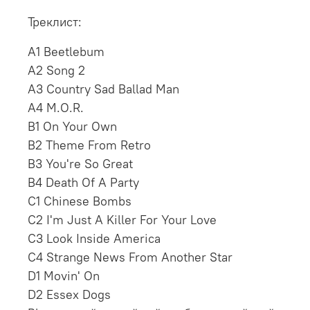
Треклист:
A1 Beetlebum
A2 Song 2
A3 Country Sad Ballad Man
A4 M.O.R.
B1 On Your Own
B2 Theme From Retro
B3 You're So Great
B4 Death Of A Party
C1 Chinese Bombs
C2 I'm Just A Killer For Your Love
C3 Look Inside America
C4 Strange News From Another Star
D1 Movin' On
D2 Essex Dogs