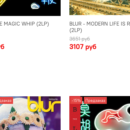
E MAGIC WHIP (2LP)
BLUR - MODERN LIFE IS 
(2LP)
3651 руб
уб
3107 руб
дзаказ
-15%
Предзаказ