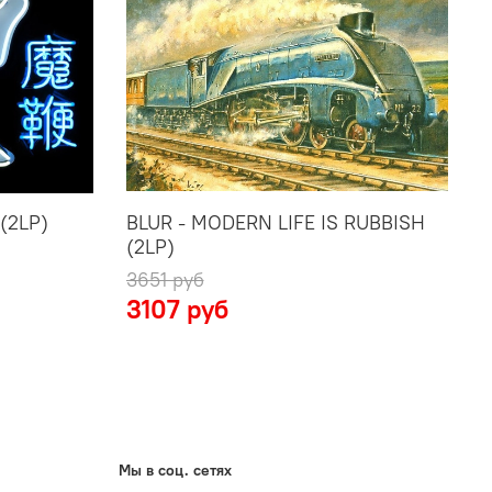
(2LP)
BLUR - MODERN LIFE IS RUBBISH
B
(2LP)
3651 руб
3
3107 руб
Мы в соц. сетях