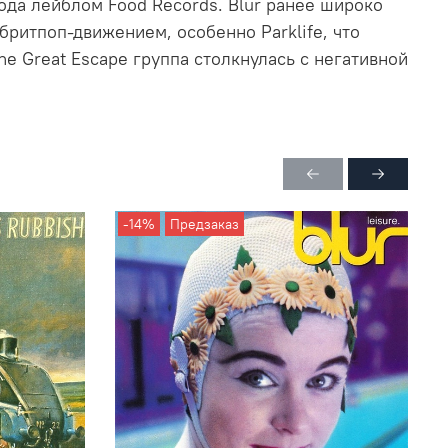
ода лейблом Food Records. Blur ранее широко
ритпоп-движением, особенно Parklife, что
e Great Escape группа столкнулась с негативной
-14%
Предзаказ