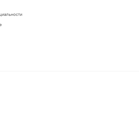
циальности
е