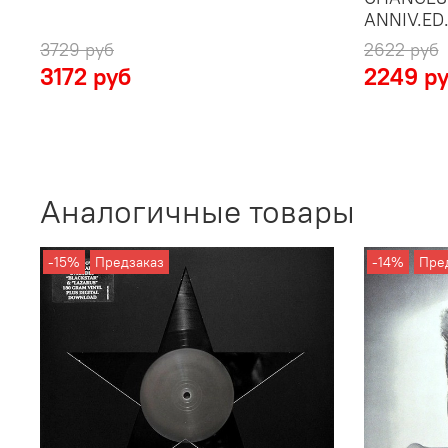
ANNIV.ED.
3729 руб
2622 руб
3172 руб
2249 р
Аналогичные товары
-15%
Предзаказ
-14%
Пре