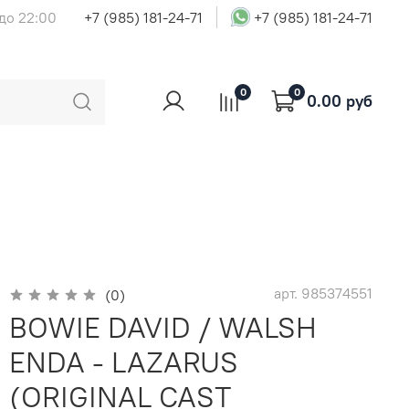
 до 22:00
+7 (985) 181-24-71
+7 (985) 181-24-71
0
0
0.00 руб
арт.
985374551
(0)
BOWIE DAVID / WALSH
ENDA - LAZARUS
(ORIGINAL CAST