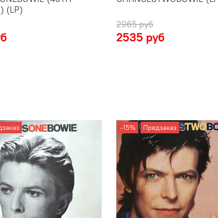
) (LP)
2965 руб
уб
2535 руб
дзаказ
-15%
Предзаказ