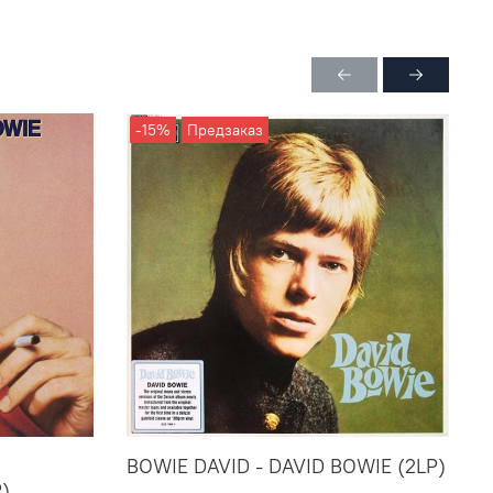
-15%
Предзаказ
BOWIE DAVID - DAVID BOWIE (2LP)
B
)
M