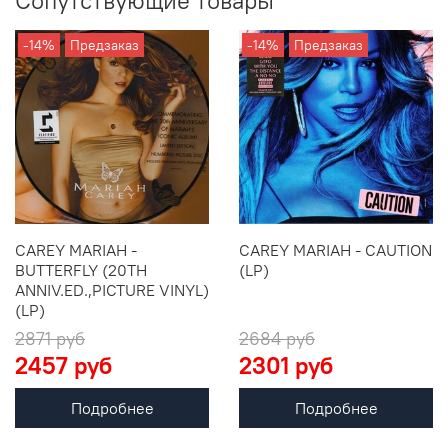
Сопутствующие товары
-14%
Предзаказ
-14%
Предзаказ
CAREY MARIAH -
CAREY MARIAH - CAUTION
BUTTERFLY (20TH
(LP)
ANNIV.ED.,PICTURE VINYL)
(LP)
2871 руб
2684 руб
2457 руб
2301 руб
Подробнее
Подробнее