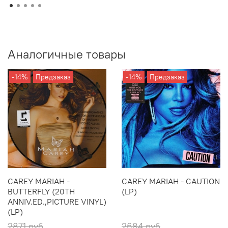
Аналогичные товары
-14%
Предзаказ
-14%
Предзаказ
CAREY MARIAH -
CAREY MARIAH - CAUTION
BUTTERFLY (20TH
(LP)
ANNIV.ED.,PICTURE VINYL)
(LP)
2871 руб
2684 руб