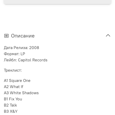
Описание
Дата Релиза: 2008
Формат: LP
Лейбл: Capitol Records
Треклист:
A1 Square One
A2 What If
A3 White Shadows
B1 Fix You
B2 Talk
B3 X&Y