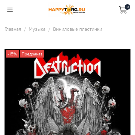
0
Главная
Музыка
Виниловые пластинки
-15%
Предзаказ