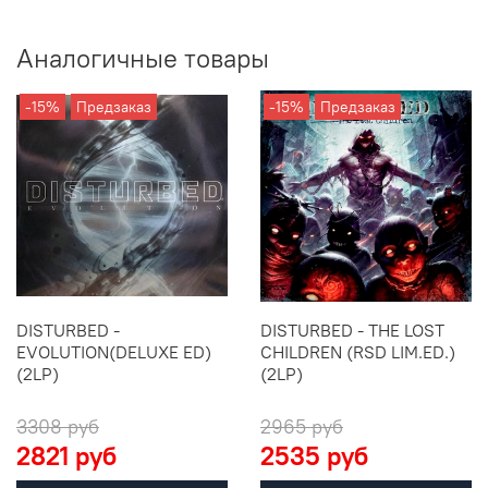
Аналогичные товары
-15%
Предзаказ
-15%
Предзаказ
DISTURBED -
DISTURBED - THE LOST
EVOLUTION(DELUXE ED)
CHILDREN (RSD LIM.ED.)
(2LP)
(2LP)
3308 руб
2965 руб
2821 руб
2535 руб