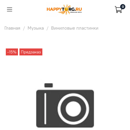
0
Главная
Музыка
Виниловые пластинки
-15%
Предзаказ