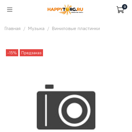
0
Главная
Музыка
Виниловые пластинки
-15%
Предзаказ