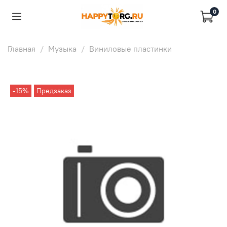
0
Главная
Музыка
Виниловые пластинки
-15%
Предзаказ