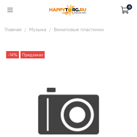
0
Главная
Музыка
Виниловые пластинки
-14%
Предзаказ