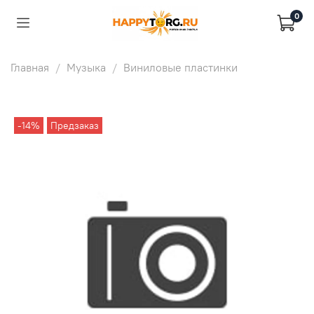
0
Главная
Музыка
Виниловые пластинки
-14%
Предзаказ