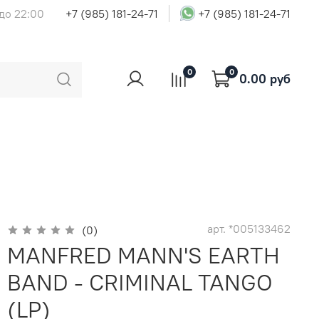
 до 22:00
+7 (985) 181-24-71
+7 (985) 181-24-71
0
0
0.00 руб
арт.
*005133462
(0)
MANFRED MANN'S EARTH
BAND - CRIMINAL TANGO
(LP)