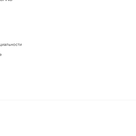
циальности
е