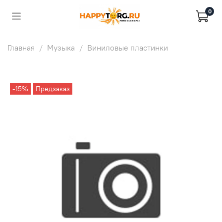
0
Главная
Музыка
Виниловые пластинки
-15%
Предзаказ