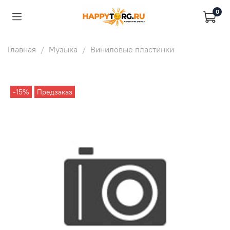
0
Главная
Музыка
Виниловые пластинки
-15%
Предзаказ