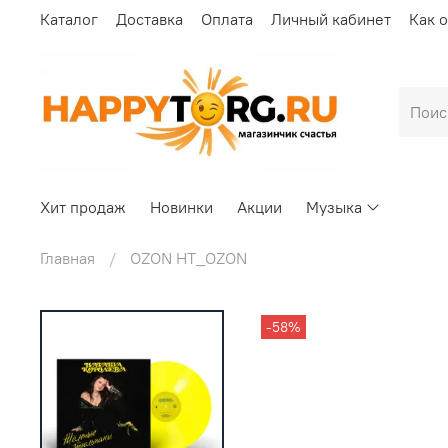
Каталог
Доставка
Оплата
Личный кабинет
Как 
Хит продаж
Новинки
Акции
Музыка
Главная
OZON HT_OZON
-58%