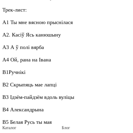
Трек-лист:
А1 Ты мне вясною прыснілася
А2. Касіў Ясь канюшыну
А3 А ў полі вярба
А4 Ой, рана на Івана
B1Ручнiкi
B2 Скрыпяць мае лапці
B3 Ідзём-пайдзём вдоль вуліцы
B4 Александрына
B5 Белая Русь ты мая
Каталог
Блог