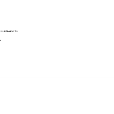
циальности
е