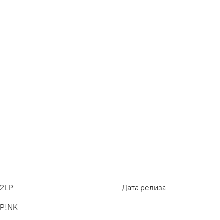
2LP
Дата релиза
P!NK