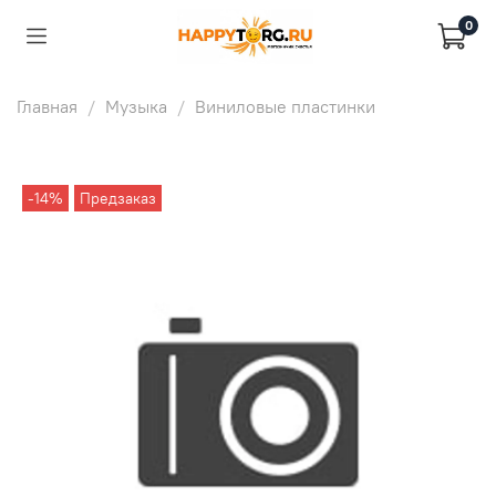
0
Главная
Музыка
Виниловые пластинки
-14%
Предзаказ