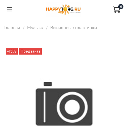
0
Главная
Музыка
Виниловые пластинки
-15%
Предзаказ