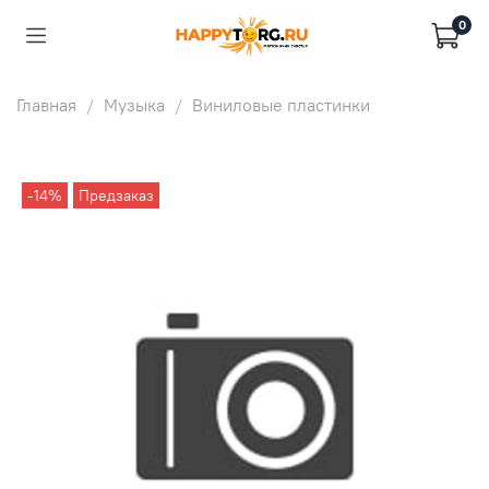
0
Главная
Музыка
Виниловые пластинки
-14%
Предзаказ